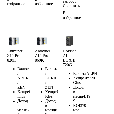
запросу
избранное
избранное
Сравнить
В
избранное
Antminer
Antminer
Goldshell
Z15 Pro
Z15 Pro
AL
820K
860K
BOX II
720G
Валюта
KMD
Валюта
KMD
/
/
Валюта
ALPH
ARRR
ARRR
Хешрейт
720
/
/
Gh/s
ZEN
ZEN
Доход
Хешрейт
820
Хешрейт
860
в
Kh/s
Kh/s
месяц
4.19
Доход
Доход
$
в
в
ROI
379
месяц
776.64
месяц
814.52
мес