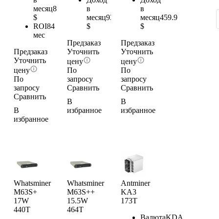
месяц
87.3
в
в
$
месяц
93.12
месяц
459.9
ROI
84
$
$
мес
Предзаказ
Предзаказ
Предзаказ
Уточнить
Уточнить
Уточнить
цену
цену
цену
По
По
По
запросу
запросу
запросу
Сравнить
Сравнить
Сравнить
В
В
В
избранное
избранное
избранное
Whatsminer
Whatsminer
Antminer
M63S+
M63S++
KA3
17W
15.5W
173T
440T
464T
Валюта
KDA