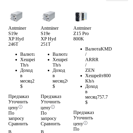
Onekey
Ledger
Trezor
Keystone
Foundatio
Antminer
Antminer
Antminer
S19e
S19e
Z15 Pro
Coldcard
XP Hyd
XP Hyd
800K
Россия
246T
251T
Bitmain
Валюта
KMD
Whatsmin
Валюта
BTC
Валюта
BTC
/
Canaan
Хешрейт
246
Хешрейт
251
ARRR
IceRiver
Th/s
Th/s
/
Goldshell
Доход
Доход
ZEN
в
в
Хешрейт
800
Jasminer
месяц
258.3
месяц
263.55
Kh/s
Elphapex
$
$
Доход
iPollo
в
Hammer
Предзаказ
Предзаказ
месяц
757.7
BOMBA
Уточнить
Уточнить
$
Fluminer
цену
цену
VolcMine
Предзаказ
По
По
Уточнить
Yubico
запросу
запросу
Сравнить
Сравнить
цену
По
В
В