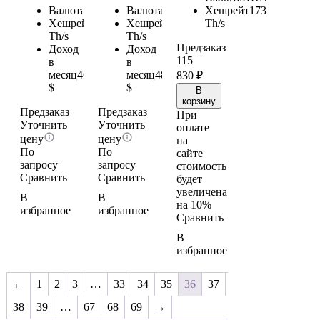
Валюта
BTC
Валюта
BTC
Хешрейт
173
Хешрейт
440
Хешрейт
464
Th/s
Th/s
Th/s
Предзаказ
Доход
Доход
115
в
в
месяц
462
месяц
487.2
830
₽
$
$
В
корзину
Предзаказ
Предзаказ
При
Уточнить
Уточнить
оплате
цену
цену
на
По
По
сайте
запросу
запросу
стоимость
Сравнить
Сравнить
будет
увеличена
В
В
на 10%
избранное
избранное
Сравнить
В
избранное
←
1
2
3
…
33
34
35
36
37
38
39
…
67
68
69
→