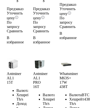
$
$
Предзаказ
Предзаказ
Предзаказ
Уточнить
Уточнить
Уточнить
цену
цену
цену
По
По
По
запросу
запросу
запросу
Сравнить
Сравнить
Сравнить
В
В
В
избранное
избранное
избранное
Antminer
Antminer
Whatsminer
AL1
AL1
M63S+
15T
PRO
17W
16T
438T
Валюта
ALPH
Хешрейт
15
Валюта
ALPH
Валюта
BTC
Th/s
Хешрейт
16
Хешрейт
438
Доход
Th/s
Th/s
в
Доход
Доход