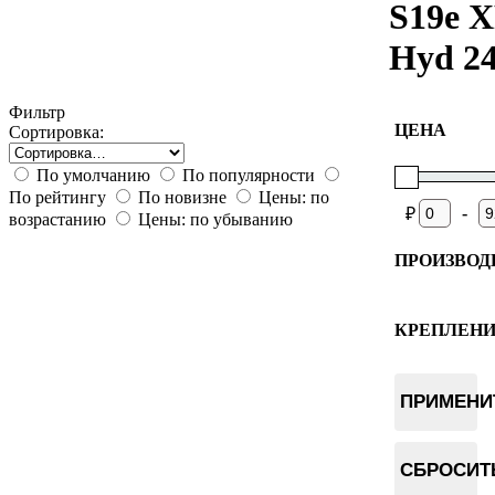
S19e 
Hyd 2
Фильтр
ЦЕНА
Сортировка:
По умолчанию
По популярности
По рейтингу
По новизне
Цены: по
-
₽
возрастанию
Цены: по убыванию
ПРОИЗВОД
BitBox
Bitdeer
КРЕПЛЕН
ERA
Плата
World of 
Чиповая 
CoolBitX
ПРИМЕНИ
Tangem
SecuX
SafePal
СБРОСИТ
Ellipal