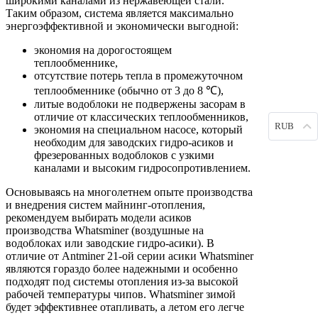
широкими каналами из нержавеющей стали.
Таким образом, система является максимально
энергоэффективной и экономически выгодной:
экономия на дорогостоящем
теплообменнике,
отсутствие потерь тепла в промежуточном
теплообменнике (обычно от 3 до 8 ℃),
литые водоблоки не подвержены засорам в
отличие от классических теплообменников,
RUB
экономия на специальном насосе, который
необходим для заводских гидро-асиков и
фрезерованных водоблоков с узкими
каналами и высоким гидросопротивлением.
Основываясь на многолетнем опыте производства
и внедрения систем майнинг-отопления,
рекомендуем выбирать модели асиков
производства Whatsminer (воздушные на
водоблоках или заводские гидро-асики). В
отличие от Antminer 21-ой серии асики Whatsminer
являются гораздо более надежными и особенно
подходят под системы отопления из-за высокой
рабочей температуры чипов. Whatsminer зимой
будет эффективнее отапливать, а летом его легче