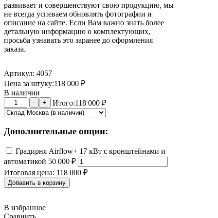
развивает и совершенствуют свою продукцию, мы
не всегда успеваем обновлять фотографии и
описание на сайте. Если Вам важно знать более
детальную информацию о комплектующих,
просьба узнавать это заранее до оформления
заказа.
Артикул: 4057
Цена за штуку:
118 000
₽
В наличии
Количество
-
+
Итого:
118 000 ₽
товара
Криптокотел
ISTRA
Дополнительные опции:
WM
2
Градирня Airflow+ 17 кВт с кронштейнами и
для
автоматикой
50 000
₽
Whatsminer
Итоговая цена:
118 000 ₽
Добавить в корзину
В избранное
Сравнить