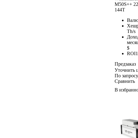
M50S++ 2
144T
Валю
Хешр
Th/s
Дохо
меся
$
ROI
1
Предзаказ
Уточнить 
По запрос
Сравнить
В избранн