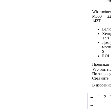
Whatsminer
M50S++ 2
142T
Валю
Хешр
Th/s
Дохо
меся
$
ROI
1
Предзаказ
Уточнить 
По запрос
Сравнить
В избранн
←
1
2
→