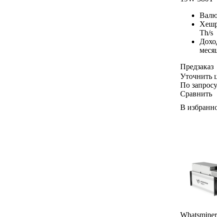
Валю
Хешр
Th/s
Дохо
меся
Предзаказ
Уточнить 
По запрос
Сравнить
В избранн
Whatsminer