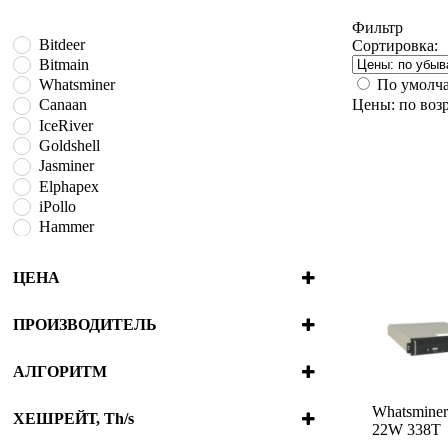
Фильтр
Bitdeer
Сортировка:
Bitmain
По умолч
Whatsminer
Цены: по воз
Canaan
IceRiver
Goldshell
Jasminer
Elphapex
iPollo
Hammer
BOMBAX
Fluminer
ЦЕНА
VolcMiner
ПРОИЗВОДИТЕЛЬ
Bitdeer
Bitmain
АЛГОРИТМ
Whatsminer
Blake2B + SHA3
Canaan
Whatsmine
Blake2S
ХЕШРЕЙТ, Th/s
22W 338T
IceRiver
Blake3
4.2e-7
980