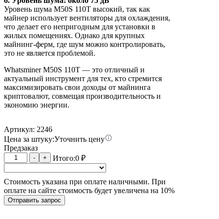
6. Уровень шума: около 75 дБ
Уровень шума M50S 110T высокий, так как
майнер использует вентиляторы для охлаждения,
что делает его непригодным для установки в
жилых помещениях. Однако для крупных
майнинг-ферм, где шум можно контролировать,
это не является проблемой.
Whatsminer M50S 110T — это отличный и
актуальный инструмент для тех, кто стремится
максимизировать свои доходы от майнинга
криптовалют, совмещая производительность и
экономию энергии.
Артикул: 2246
Цена за штуку:
Уточнить цену
Предзаказ
Количество
-
+
Итого:
0
₽
товара
Whatsminer
Стоимость указана при оплате наличными. При
M50S
оплате на сайте стоимость будет увеличена на 10%
31W
110T
Отправить запрос