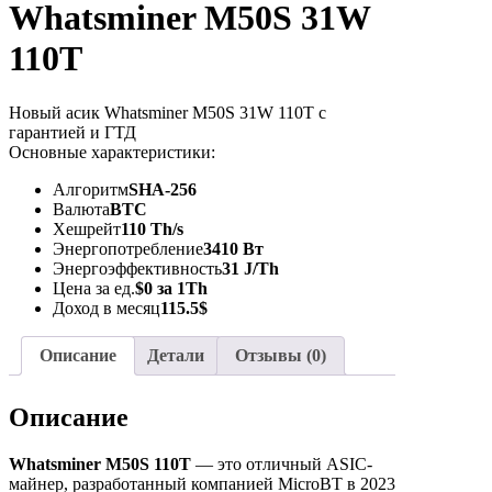
Whatsminer M50S 31W
110T
Новый асик Whatsminer M50S 31W 110T с
гарантией и ГТД
Основные характеристики:
Алгоритм
SHA-256
Валюта
BTC
Хешрейт
110 Th/s
Энергопотребление
3410 Вт
Энергоэффективность
31 J/Th
Цена за ед.
$0 за 1Th
Доход в месяц
115.5$
Описание
Детали
Отзывы (0)
Описание
Whatsminer M50S 110T
— это отличный ASIC-
майнер, разработанный компанией MicroBT в 2023