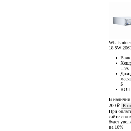
Whatsmine
18.5W 206
Валю
Хешр
Th/s
Дохо
меся
$
ROI
1
В наличии
200
₽
В ко
При оплат
сайте стои
будет увел
на 10%