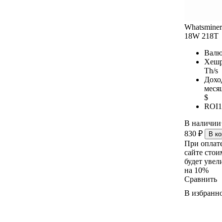
Whatsmine
18W 218T
Валю
Хешр
Th/s
Дохо
меся
$
ROI
1
В наличии
830
₽
В ко
При оплат
сайте стои
будет увел
на 10%
Сравнить
В избранн