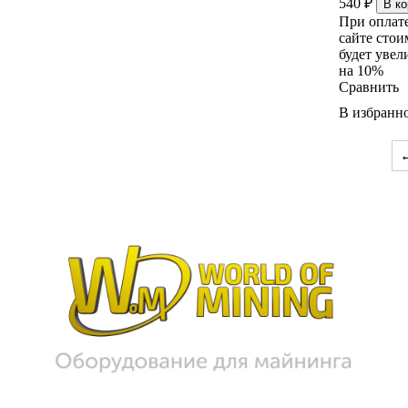
540
₽
В ко
При оплат
сайте стои
будет увел
на 10%
Сравнить
В избранн