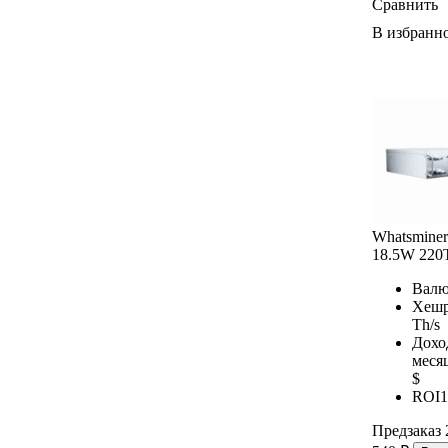
Сравнить
В избранн
Whatsmine
18.5W 220
Валю
Хешр
Th/s
Дохо
меся
$
ROI
1
Предзаказ