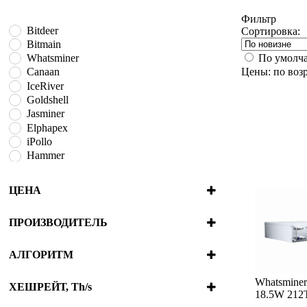
Фильтр
Bitdeer
Сортировка:
Bitmain
По умолч
Whatsminer
Цены: по воз
Canaan
IceRiver
Goldshell
Jasminer
Elphapex
iPollo
Hammer
BOMBAX
Fluminer
ЦЕНА
VolcMiner
ПРОИЗВОДИТЕЛЬ
Bitdeer
Bitmain
АЛГОРИТМ
Whatsminer
Blake2B + SHA3
Canaan
Whatsmine
Blake2S
ХЕШРЕЙТ, Th/s
18.5W 212
IceRiver
Blake3
4.2e-7
980