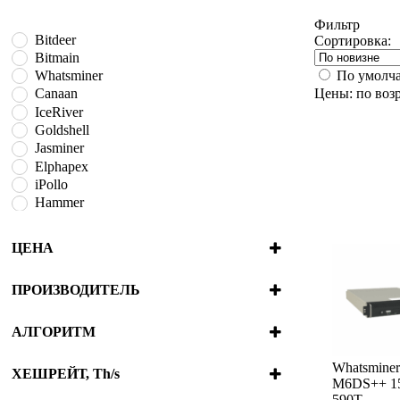
Фильтр
Bitdeer
Сортировка:
Bitmain
По умолч
Whatsminer
Цены: по воз
Canaan
IceRiver
Goldshell
Jasminer
Elphapex
iPollo
Hammer
BOMBAX
Fluminer
ЦЕНА
VolcMiner
ПРОИЗВОДИТЕЛЬ
Bitdeer
Bitmain
АЛГОРИТМ
Whatsminer
Blake2B + SHA3
Canaan
Whatsminer
Blake2S
ХЕШРЕЙТ, Th/s
M6DS++ 1
IceRiver
Blake3
4.2e-7
980
590T