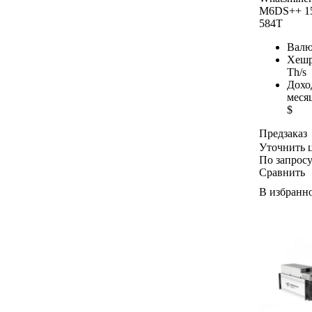
M6DS++ 1
584T
Валю
Хешр
Th/s
Дохо
меся
$
Предзаказ
Уточнить 
По запрос
Сравнить
В избранн