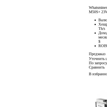
Whatsminer
M50S+ 23
Валю
Хешр
Th/s
Дохо
меся
$
ROI
9
Предзаказ
Уточнить 
По запрос
Сравнить
В избранн