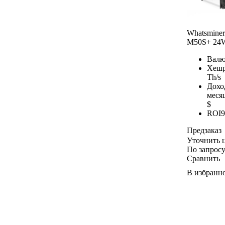
Whatsminer
M50S+ 24
Валю
Хешр
Th/s
Дохо
меся
$
ROI
9
Предзаказ
Уточнить 
По запрос
Сравнить
В избранн