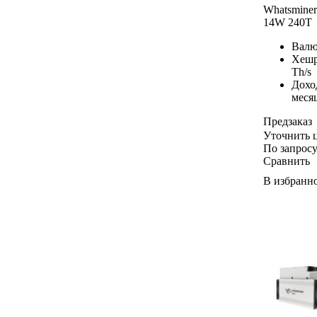
Whatsmine
14W 240T
Валю
Хешр
Th/s
Дохо
меся
Предзаказ
Уточнить 
По запрос
Сравнить
В избранн