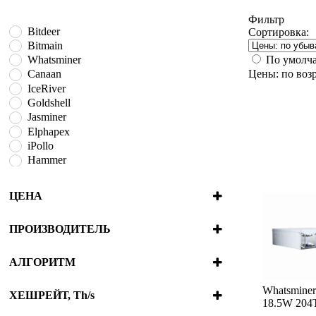
Фильтр
Bitdeer
Сортировка:
Bitmain
По умолч
Whatsminer
Цены: по воз
Canaan
IceRiver
Goldshell
Jasminer
Elphapex
iPollo
Hammer
BOMBAX
Fluminer
ЦЕНА
VolcMiner
ПРОИЗВОДИТЕЛЬ
Bitdeer
Bitmain
АЛГОРИТМ
Whatsminer
Blake2B + SHA3
Canaan
Whatsmine
Blake2S
ХЕШРЕЙТ, Th/s
18.5W 204
IceRiver
Blake3
4.2e-7
980