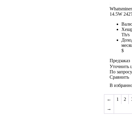
Whatsmine
14.5W 242
Валю
Хешр
Th/s
Дохо
меся
$
Предзаказ
Уточнить 
По запрос
Сравнить
В избранн
←
1
2
→