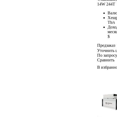
14W 244T
Валю
Хешр
Th/s
Дохо
меся
$
Предзаказ
Уточнить 
По запрос
Сравнить
В избранн