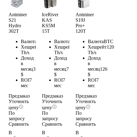
Antminer
IceRiver
Antminer
S21
KAS
S19J
Hydro
KS5M
Pro+
302T
15T
120T
Валюта
BTC
Валюта
KAS
Валюта
BTC
Хешрейт
309
Хешрейт
15
Хешрейт
120
Th/s
Th/s
Th/s
Доход
Доход
Доход
в
в
в
месяц
324.45
месяц
71.55
месяц
126
$
$
$
ROI
7
ROI
7
ROI
7
мес
мес
мес
Предзаказ
Предзаказ
Предзаказ
Уточнить
Уточнить
Уточнить
цену
цену
цену
По
По
По
запросу
запросу
запросу
Сравнить
Сравнить
Сравнить
В
В
В