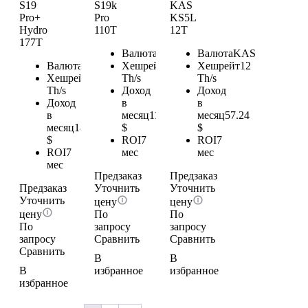
S19
S19k
KAS
Pro+
Pro
KS5L
Hydro
110T
12T
177T
Валюта
BTC
Валюта
KAS
Валюта
BTC
Хешрейт
110
Хешрейт
12
Хешрейт
177
Th/s
Th/s
Th/s
Доход
Доход
Доход
в
в
в
месяц
115.5
месяц
57.24
месяц
185.85
$
$
$
ROI
7
ROI
7
ROI
7
мес
мес
мес
Предзаказ
Предзаказ
Предзаказ
Уточнить
Уточнить
Уточнить
цену
цену
цену
По
По
По
запросу
запросу
запросу
Сравнить
Сравнить
Сравнить
В
В
В
избранное
избранное
избранное