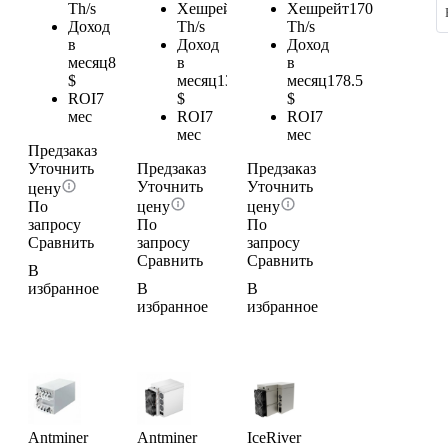
Th/s
Хешрейт
128
Хешрейт
170
Доход
Th/s
Th/s
в
Доход
Доход
месяц
81.9
в
в
$
месяц
134.4
месяц
178.5
ROI
7
$
$
мес
ROI
7
ROI
7
мес
мес
Предзаказ
Уточнить
Предзаказ
Предзаказ
Уточнить
Уточнить
цену
По
цену
цену
запросу
По
По
Сравнить
запросу
запросу
Сравнить
Сравнить
В
избранное
В
В
избранное
избранное
Antminer
Antminer
IceRiver