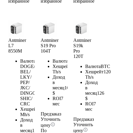
избранное
избранное
избранное
Antminer
Antminer
Antminer
L7
S19 Pro
S19k
8550M
104T
Pro
120T
Валюта
LTC/
Валюта
BTC
DOGE/
Хешрейт
104
Валюта
BTC
BEL/
Th/s
Хешрейт
120
LKY/
Доход
Th/s
PEP/
в
Доход
JKC/
месяц
109.2
в
DINGO/
$
месяц
126
SHIC/
ROI
7
$
CRC
мес
ROI
7
Хешрейт
8550
мес
Предзаказ
Mh/s
Уточнить
Предзаказ
Доход
Уточнить
в
цену
месяц
118.64
По
цену