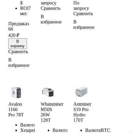
$
запросу
По
ROI
7
Сравнить
запросу
мес
Сравнить
В
избранное
В
Предзаказ
избранное
66
420
₽
В
корзину
Сравнить
В
избранное
Avalon
Whatsminer
Antminer
1166
M50S
S19 Pro
Pro 78T
26W
Hydro
128T
170T
Валюта
BTC
Хешрейт
78
Валюта
BTC
Валюта
BTC