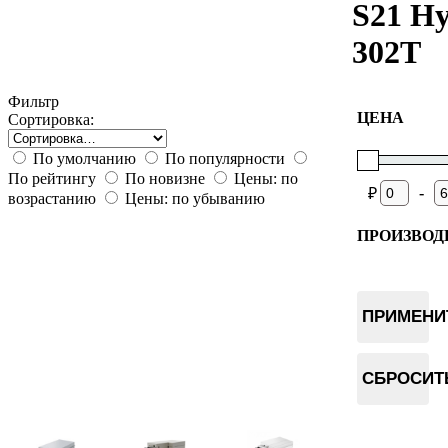
S21 H
302T
Фильтр
ЦЕНА
Сортировка:
По умолчанию
По популярности
По рейтингу
По новизне
Цены: по
-
₽
возрастанию
Цены: по убыванию
ПРОИЗВОД
Bitmain
Whatsmin
ПРИМЕНИ
Canaan
IceRiver
СБРОСИТ