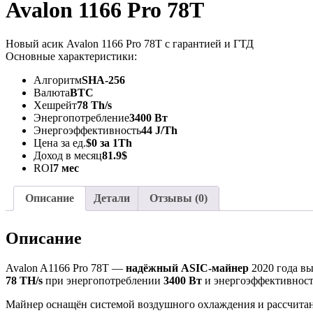
Avalon 1166 Pro 78T
Новый асик Avalon 1166 Pro 78T с гарантией и ГТД
Основные характеристики:
Алгоритм
SHA-256
Валюта
BTC
Хешрейт
78 Th/s
Энергопотребление
3400 Вт
Энергоэффективность
44 J/Th
Цена за ед.
$0 за 1Th
Доход в месяц
81.9$
ROI
7 мес
Описание
Детали
Отзывы (0)
Описание
Avalon A1166 Pro 78T —
надёжный ASIC-майнер
2020 года вы
78 TH/s
при энергопотреблении
3400 Вт
и энергоэффективнос
Майнер оснащён системой воздушного охлаждения и рассчитан