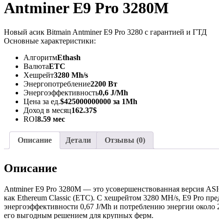
Antminer E9 Pro 3280M
Новый асик Bitmain Antminer E9 Pro 3280 с гарантией и ГТД
Основные характеристики:
Алгоритм
Ethash
Валюта
ETC
Хешрейт
3280 Mh/s
Энергопотребление
2200 Вт
Энергоэффективность
0,6 J/Mh
Цена за ед.
$425000000000 за 1Mh
Доход в месяц
162.37$
ROI
8.59 мес
Описание
Детали
Отзывы (0)
Описание
Antminer E9 Pro 3280M — это усовершенствованная версия ASIC
как Ethereum Classic (ETC). С хешрейтом 3280 MH/s, E9 Pro п
энергоэффективности 0,67 J/Mh и потреблению энергии около 
его выгодным решением для крупных ферм.