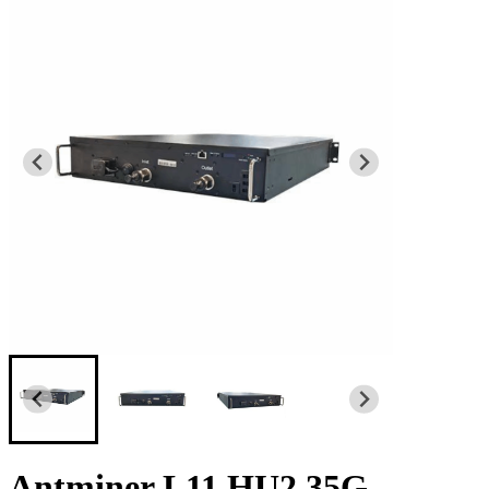
Antminer L11 HU2 35G