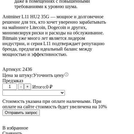
даже в помещениях с повышенными
требованиями к уровню шума.
Antminer L11 HU2 35G — мощное и долговечное
решение для тех, кто хочет уверенно зарабатывать
на майнинге Litecoin, Dogecoin и других,
минимизируя риски и расходы на обслуживание.
Bitmain уже много лет является лидером
индустрии, и серия L11 подтверждает репутацию
бренда, предлагая идеальный баланс между
мощностью и эффективностью.
Артикул: 2436
Цена за штуку:
Уточнить цену
Предзаказ
Количество
-
+
Итого:
0
₽
товара
Antminer
Стоимость указана при оплате наличными. При
L11
оплате на сайте стоимость будет увеличена на 10%
HU2
35G
Отправить запрос
В избранное
Сравнить