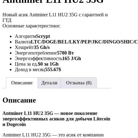
Новый асик Antminer L11 HU2 35G с гарантией и
ГТД
Основные характеристики:
Алгоритм
Scrypt
Валюта
LTC/DOGE/BEL/LKY/PEP/JKC/DINGO/SHIC/
Хешрейт
35 Gh/s
Энергопотребление
5780 Вт
Энергоэффективность
165 J/Gh
Цена за ед.
$0 за 1Gh
Доход в месяц
555.67$
Описание
Детали
Отзывы (0)
Описание
Antminer L11 HU2 35G — новое поколение
энергоэффективных асиков для добычи Litecoin
и Dogecoin
Antminer L11 HU2 35G — это асик от компании