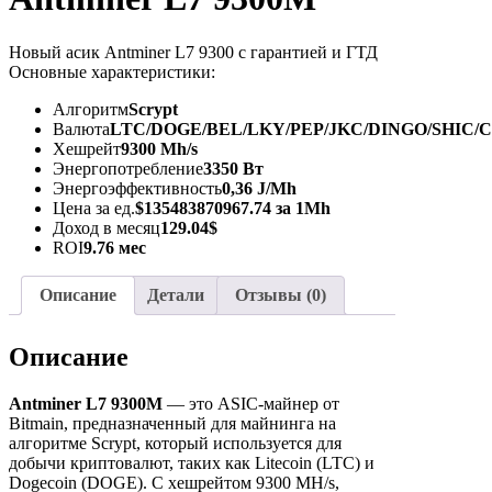
Новый асик Antminer L7 9300 с гарантией и ГТД
Основные характеристики:
Алгоритм
Scrypt
Валюта
LTC/DOGE/BEL/LKY/PEP/JKC/DINGO/SHIC/
Хешрейт
9300 Mh/s
Энергопотребление
3350 Вт
Энергоэффективность
0,36 J/Mh
Цена за ед.
$135483870967.74 за 1Mh
Доход в месяц
129.04$
ROI
9.76 мес
Описание
Детали
Отзывы (0)
Описание
Antminer L7 9300M
— это ASIC-майнер от
Bitmain, предназначенный для майнинга на
алгоритме Scrypt, который используется для
добычи криптовалют, таких как Litecoin (LTC) и
Dogecoin (DOGE). С хешрейтом 9300 MH/s,