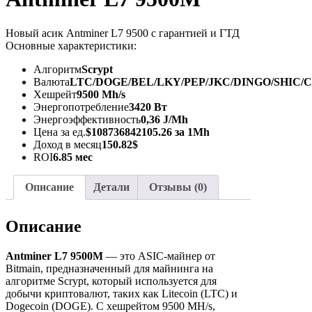
Новый асик Antminer L7 9500 с гарантией и ГТД
Основные характеристики:
Алгоритм
Scrypt
Валюта
LTC/DOGE/BEL/LKY/PEP/JKC/DINGO/SHIC/
Хешрейт
9500 Mh/s
Энергопотребление
3420 Вт
Энергоэффективность
0,36 J/Mh
Цена за ед.
$108736842105.26 за 1Mh
Доход в месяц
150.82$
ROI
6.85 мес
Описание
Детали
Отзывы (0)
Описание
Antminer L7 9500M
— это ASIC-майнер от
Bitmain, предназначенный для майнинга на
алгоритме Scrypt, который используется для
добычи криптовалют, таких как Litecoin (LTC) и
Dogecoin (DOGE). С хешрейтом 9500 MH/s,