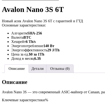
Avalon Nano 3S 6T
Новый асик Avalon Nano 3S 6T с гарантией и ГТД
Основные характеристики:
Алгоритм
SHA-256
Валюта
BTC
Хешрейт
6 Th/s
Энергопотребление
140 Вт
Энергоэффективность
29 J/Th
Цена за ед.
$0 за 1Th
Доход в месяц
6.3$
Описание
Детали
Отзывы (0)
Описание
Avalon Nano 3S — это современный ASIC-майнер от Canaan, ра
Ключевые характеристики%