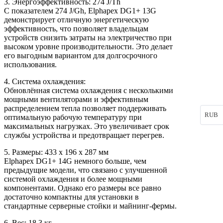
3. Энергоэффективность: 274 J/Th
С показателем 274 J/Gh, Elphapex DG1+ 13G
демонстрирует отличную энергетическую
эффективность, что позволяет владельцам
устройств снизить затраты на электричество при
высоком уровне производительности. Это делает
его выгодным вариантом для долгосрочного
использования.
4. Система охлаждения:
Обновлённая система охлаждения с несколькими
мощными вентиляторами и эффективным
распределением тепла позволяет поддерживать
RUB
оптимальную рабочую температуру при
максимальных нагрузках. Это увеличивает срок
службы устройства и предотвращает перегрев.
5. Размеры: 433 х 196 х 287 мм
Elphapex DG1+ 14G немного больше, чем
предыдущие модели, что связано с улучшенной
системой охлаждения и более мощными
компонентами. Однако его размеры все равно
достаточно компактны для установки в
стандартные серверные стойки и майнинг-фермы.
6. Вес: 18,3 кг