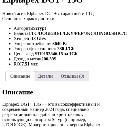
Новый асик Elphapex DG1+ с гарантией и ГТД
Основные характеристики:
Алгоритм
Scrypt
Валюта
LTC/DOGE/BEL/LKY/PEP/JKC/DINGO/SHIC/
Хешрейт
13 Gh/s
Энергопотребление
3640 Вт
Энергоэффективность
280 J/Gh
Цена за ед.
$119153846.15 за 1Gh
Доход в месяц
206.39$
ROI
7.51 мес
Описание
Детали
Отзывы (0)
Описание
Elphapex DG1+ 13G — это высокоэффективный и
современный майнер 2024 года, специально
разработанный для добычи криптовалют,
использующих алгоритм Scrypt (например,
LTC/DOGE). Модернизированная версия Elphapex