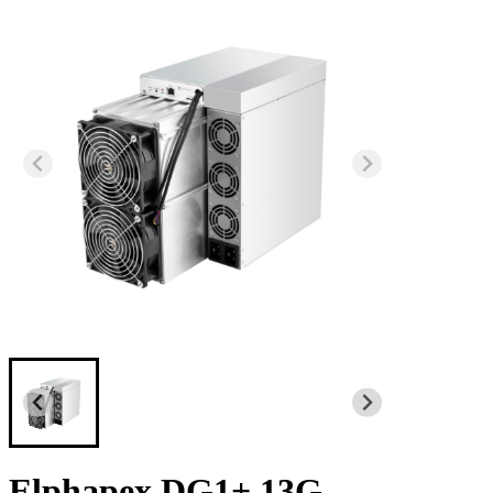
Elphapex DG1+ 13G