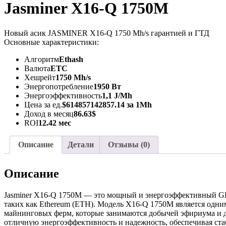
Jasminer X16-Q 1750M
Новый асик JASMINER X16-Q 1750 Mh/s гарантией и ГТД
Основные характеристики:
Алгоритм
Ethash
Валюта
ETC
Хешрейт
1750 Mh/s
Энергопотребление
1950 Вт
Энергоэффективность
1,1 J/Mh
Цена за ед.
$614857142857.14 за 1Mh
Доход в месяц
86.63$
ROI
12.42 мес
Описание
Детали
Отзывы (0)
Описание
Jasminer X16-Q 1750M — это мощный и энергоэффективный GPU
таких как Ethereum (ETH). Модель X16-Q 1750M является одни
майнинговых ферм, которые занимаются добычей эфириума и др
отличную энергоэффективность и надежность, обеспечивая ста