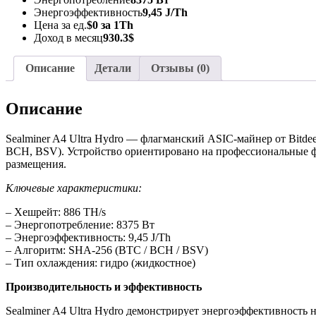
Энергоэффективность
9,45 J/Th
Цена за ед.
$0 за 1Th
Доход в месяц
930.3$
Описание
Детали
Отзывы (0)
Описание
Sealminer A4 Ultra Hydro — флагманский ASIC-майнер от Bitd
BCH, BSV). Устройство ориентировано на профессиональные ф
размещения.
Ключевые характеристики:
– Хешрейт: 886 TH/s
– Энергопотребление: 8375 Вт
– Энергоэффективность: 9,45 J/Th
– Алгоритм: SHA-256 (BTC / BCH / BSV)
– Тип охлаждения: гидро (жидкостное)
Производительность и эффективность
Sealminer A4 Ultra Hydro демонстрирует энергоэффективность 