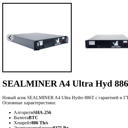
SEALMINER A4 Ultra Hyd 88
Новый асик SEALMINER A4 Ultra Hydro 886T с гарантией и Г
Основные характеристики:
Алгоритм
SHA-256
Валюта
BTC
Хешрейт
886 Th/s
Энергопотребление
8375 Вт