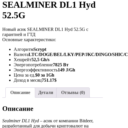
SEALMINER DL1 Hyd
52.5G
Новый асик SEALMINER DL1 Hyd 52.5G с
гарантией и ГТД
Основные характеристики:
Алгоритм
Scrypt
Валюта
LTC/DOGE/BEL/LKY/PEP/JKC/DINGO/SHIC/
Хешрейт
52,5 Gh/s
Энергопотребление
7825 Вт
Энергоэффективность
149 J/Gh
Цена за ед.
$0 за 1Gh
Доход в месяц
751.17$
Описание
Детали
Отзывы (0)
Описание
Sealminer DL1 Hyd
– асик от компании Bitdeer,
разработанный для добычи криптовалют на