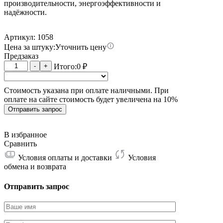
производительности, энергоэффективности и
надёжности.
Артикул: 1058
Цена за штуку:
Уточнить цену
Предзаказ
Количество
-
+
Итого:
0
₽
товара
Whatsminer
Стоимость указана при оплате наличными. При
M30S+
оплате на сайте стоимость будет увеличена на 10%
34W
96T
Отправить запрос
В избранное
Сравнить
Условия оплаты и доставки
Условия
обмена и возврата
Отправить запрос