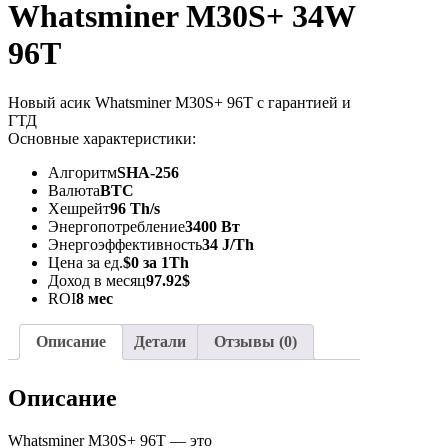
Whatsminer M30S+ 34W
96T
Новый асик Whatsminer M30S+ 96T с гарантией и
ГТД
Основные характеристики:
Алгоритм
SHA-256
Валюта
BTC
Хешрейт
96 Th/s
Энергопотребление
3400 Вт
Энергоэффективность
34 J/Th
Цена за ед.
$0 за 1Th
Доход в месяц
97.92$
ROI
8 мес
Описание
Детали
Отзывы (0)
Описание
Whatsminer M30S+ 96T — это