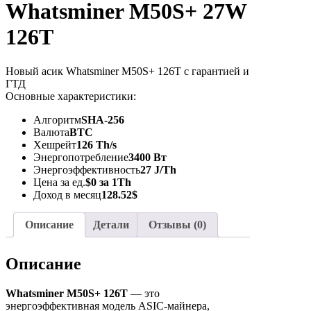
Whatsminer M50S+ 27W
126T
Новый асик Whatsminer M50S+ 126T с гарантией и
ГТД
Основные характеристики:
Алгоритм
SHA-256
Валюта
BTC
Хешрейт
126 Th/s
Энергопотребление
3400 Вт
Энергоэффективность
27 J/Th
Цена за ед.
$0 за 1Th
Доход в месяц
128.52$
Описание
Детали
Отзывы (0)
Описание
Whatsminer M50S+ 126T
— это
энергоэффективная модель ASIC-майнера,