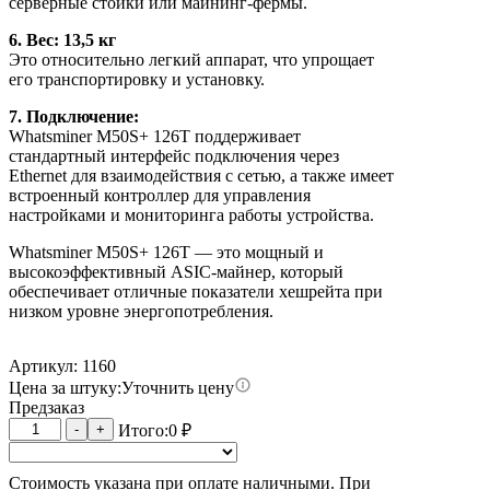
серверные стойки или майнинг-фермы.
6. Вес: 13,5 кг
Это относительно легкий аппарат, что упрощает
его транспортировку и установку.
7. Подключение:
Whatsminer M50S+ 126T поддерживает
стандартный интерфейс подключения через
Ethernet для взаимодействия с сетью, а также имеет
встроенный контроллер для управления
настройками и мониторинга работы устройства.
Whatsminer M50S+ 126T — это мощный и
высокоэффективный ASIC-майнер, который
обеспечивает отличные показатели хешрейта при
низком уровне энергопотребления.
Артикул: 1160
Цена за штуку:
Уточнить цену
Предзаказ
Количество
-
+
Итого:
0
₽
товара
Whatsminer
Стоимость указана при оплате наличными. При
M50S+