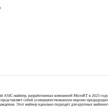
T
 ASIC-майнер, разработанных компанией MicroBT в 2023 году
8T представляет собой усовершенствованную версию предыдущи
лаждения. Этот майнер идеально подходит для крупных майнинг