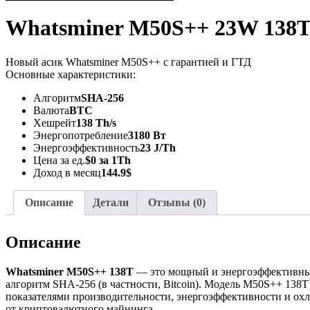
Whatsminer M50S++ 23W 138
Новый асик Whatsminer M50S++ с гарантией и ГТД
Основные характеристики:
Алгоритм
SHA-256
Валюта
BTC
Хешрейт
138 Th/s
Энергопотребление
3180 Вт
Энергоэффективность
23 J/Th
Цена за ед.
$0 за 1Th
Доход в месяц
144.9$
Описание
Детали
Отзывы (0)
Описание
Whatsminer M50S++ 138T
— это мощный и энергоэффективный
алгоритм SHA-256 (в частности, Bitcoin). Модель M50S++ 13
показателями производительности, энергоэффективности и ох
от криптовалютного майнинга.