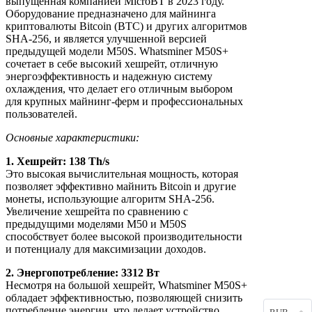
выпущенная компанией MicroBT в 2023 году.
Оборудование предназначено для майнинга
криптовалюты Bitcoin (BTC) и других алгоритмов
SHA-256, и является улучшенной версией
предыдущей модели M50S. Whatsminer M50S+
сочетает в себе высокий хешрейт, отличную
энергоэффективность и надежную систему
охлаждения, что делает его отличным выбором
для крупных майнинг-ферм и профессиональных
пользователей.
Основные характеристики:
1. Хешрейт: 138 Th/s
Это высокая вычислительная мощность, которая
позволяет эффективно майнить Bitcoin и другие
монеты, использующие алгоритм SHA-256.
Увеличение хешрейта по сравнению с
предыдущими моделями M50 и M50S
способствует более высокой производительности
и потенциалу для максимизации доходов.
2. Энергопотребление: 3312 Вт
Несмотря на большой хешрейт, Whatsminer M50S+
обладает эффективностью, позволяющей снизить
потребление энергии, что делает устройство