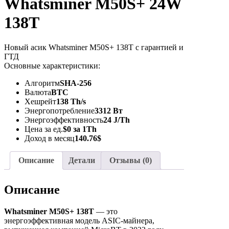
Whatsminer M50S+ 24W
138T
Новый асик Whatsminer M50S+ 138T с гарантией и
ГТД
Основные характеристики:
Алгоритм
SHA-256
Валюта
BTC
Хешрейт
138 Th/s
Энергопотребление
3312 Вт
Энергоэффективность
24 J/Th
Цена за ед.
$0 за 1Th
Доход в месяц
140.76$
Описание
Детали
Отзывы (0)
Описание
Whatsminer M50S+ 138T
— это
энергоэффективная модель ASIC-майнера,