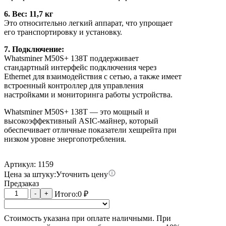
6. Вес: 11,7 кг
Это относительно легкий аппарат, что упрощает
его транспортировку и установку.
7. Подключение:
Whatsminer M50S+ 138T поддерживает
стандартный интерфейс подключения через
Ethernet для взаимодействия с сетью, а также имеет
встроенный контроллер для управления
настройками и мониторинга работы устройства.
Whatsminer M50S+ 138T — это мощный и
высокоэффективный ASIC-майнер, который
обеспечивает отличные показатели хешрейта при
низком уровне энергопотребления.
Артикул: 1159
Цена за штуку:
Уточнить цену
Предзаказ
Количество
-
+
Итого:
0
₽
товара
Whatsminer
Стоимость указана при оплате наличными. При
M50S+