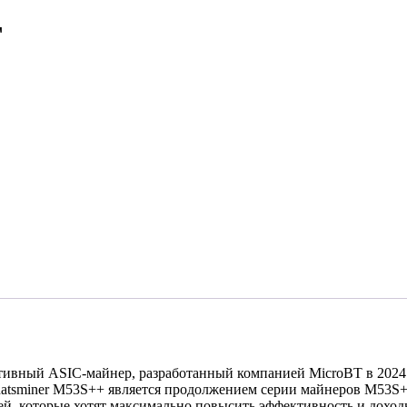
T
ивный ASIC-майнер, разработанный компанией MicroBT в 2024
hatsminer M53S++ является продолжением серии майнеров M53S+
, которые хотят максимально повысить эффективность и доходн