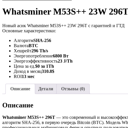
Whatsminer M53S++ 23W 296
Новый асик Whatsminer M53S++ 23W 296T с гарантией и ГТД
Основные характеристики:
Алгоритм
SHA-256
Валюта
BTC
Хешрейт
296 Th/s
Энергопотребление
6800 Вт
Энергоэффективность
23 J/Th
Цена за ед.
$0 за 1Th
Доход в месяц
310.8$
ROI
13 мес
Описание
Детали
Отзывы (0)
Описание
Whatsminer M53S++ 296T
— это современный и высокоэффект
алгоритм SHA-256, в первую очередь Bitcoin (BTC). Модель W
профессиональных майнинговых ферм и опытных пользователей