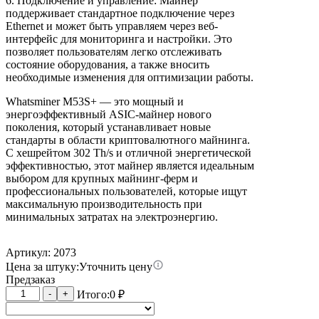
6. Подключение и управление: Майнер
поддерживает стандартное подключение через
Ethernet и может быть управляем через веб-
интерфейс для мониторинга и настройки. Это
позволяет пользователям легко отслеживать
состояние оборудования, а также вносить
необходимые изменения для оптимизации работы.
Whatsminer M53S+ — это мощный и
энергоэффективный ASIC-майнер нового
поколения, который устанавливает новые
стандарты в области криптовалютного майнинга.
С хешрейтом 302 Th/s и отличной энергетической
эффективностью, этот майнер является идеальным
выбором для крупных майнинг-ферм и
профессиональных пользователей, которые ищут
максимальную производительность при
минимальных затратах на электроэнергию.
Артикул: 2073
Цена за штуку:
Уточнить цену
Предзаказ
Количество
-
+
Итого:
0
₽
товара
Whatsminer