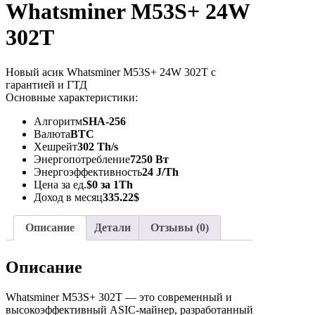
Whatsminer M53S+ 24W
302T
Новый асик Whatsminer M53S+ 24W 302T с
гарантией и ГТД
Основные характеристики:
Алгоритм
SHA-256
Валюта
BTC
Хешрейт
302 Th/s
Энергопотребление
7250 Вт
Энергоэффективность
24 J/Th
Цена за ед.
$0 за 1Th
Доход в месяц
335.22$
Описание
Детали
Отзывы (0)
Описание
Whatsminer M53S+ 302T — это современный и
высокоэффективный ASIC-майнер, разработанный