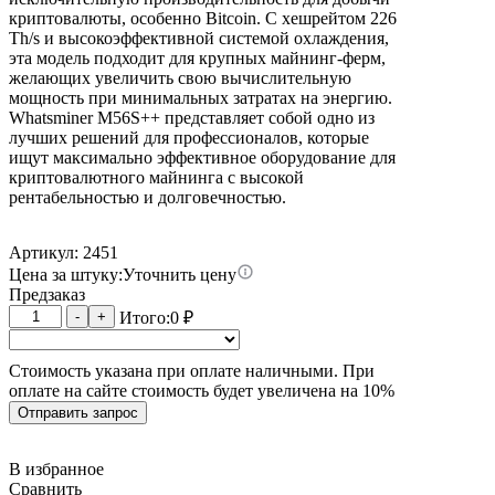
криптовалюты, особенно Bitcoin. С хешрейтом 226
Th/s и высокоэффективной системой охлаждения,
эта модель подходит для крупных майнинг-ферм,
желающих увеличить свою вычислительную
мощность при минимальных затратах на энергию.
Whatsminer M56S++ представляет собой одно из
лучших решений для профессионалов, которые
ищут максимально эффективное оборудование для
криптовалютного майнинга с высокой
рентабельностью и долговечностью.
Артикул: 2451
Цена за штуку:
Уточнить цену
Предзаказ
Количество
-
+
Итого:
0
₽
товара
Whatsminer
Стоимость указана при оплате наличными. При
M56S++
оплате на сайте стоимость будет увеличена на 10%
22W
226T
Отправить запрос
В избранное
Сравнить