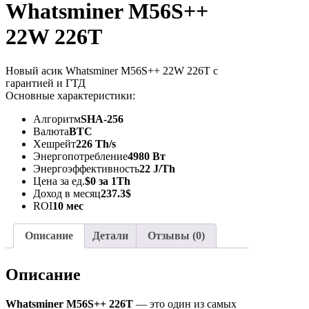
Whatsminer M56S++
22W 226T
Новый асик Whatsminer M56S++ 22W 226T с
гарантией и ГТД
Основные характеристики:
Алгоритм
SHA-256
Валюта
BTC
Хешрейт
226 Th/s
Энергопотребление
4980 Вт
Энергоэффективность
22 J/Th
Цена за ед.
$0 за 1Th
Доход в месяц
237.3$
ROI
10 мес
Описание
Детали
Отзывы (0)
Описание
Whatsminer M56S++ 226T
— это один из самых