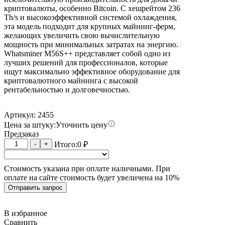
криптовалюты, особенно Bitcoin. С хешрейтом 236
Th/s и высокоэффективной системой охлаждения,
эта модель подходит для крупных майнинг-ферм,
желающих увеличить свою вычислительную
мощность при минимальных затратах на энергию.
Whatsminer M56S++ представляет собой одно из
лучших решений для профессионалов, которые
ищут максимально эффективное оборудование для
криптовалютного майнинга с высокой
рентабельностью и долговечностью.
Артикул: 2455
Цена за штуку:
Уточнить цену
Предзаказ
Количество
-
+
Итого:
0
₽
товара
Whatsminer
Стоимость указана при оплате наличными. При
M56S++
оплате на сайте стоимость будет увеличена на 10%
22W
236T
Отправить запрос
В избранное
Сравнить