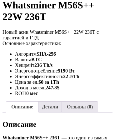
Whatsminer M56S++
22W 236T
Новый асик Whatsminer M56S++ 22W 236T с
гарантией и ГТД
Основные характеристики:
Алгоритм
SHA-256
Валюта
BTC
Хешрейт
236 Th/s
Энергопотребление
5190 Вт
Энергоэффективность
22 J/Th
Цена за ед.
$0 за 1Th
Доход в месяц
247.8$
ROI
10 мес
Описание
Детали
Отзывы (0)
Описание
Whatsminer M56S++ 236T
— это один из самых