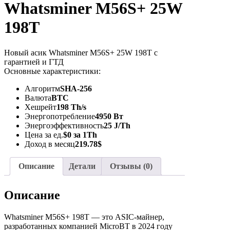
Whatsminer M56S+ 25W
198T
Новый асик Whatsminer M56S+ 25W 198T с
гарантией и ГТД
Основные характеристики:
Алгоритм
SHA-256
Валюта
BTC
Хешрейт
198 Th/s
Энергопотребление
4950 Вт
Энергоэффективность
25 J/Th
Цена за ед.
$0 за 1Th
Доход в месяц
219.78$
Описание
Детали
Отзывы (0)
Описание
Whatsminer M56S+ 198T — это ASIC-майнер,
разработанных компанией MicroBT в 2024 году