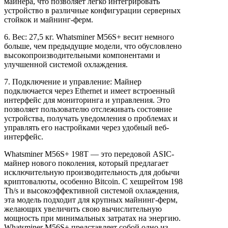
майнера, что позволяет легко интегрировать
устройство в различные конфигурации серверных
стойкок и майнинг-ферм.
6. Вес: 27,5 кг. Whatsminer M56S+ весит немного
больше, чем предыдущие модели, что обусловлено
высокопроизводительными компонентами и
улучшенной системой охлаждения.
7. Подключение и управление: Майнер
подключается через Ethernet и имеет встроенный
интерфейс для мониторинга и управления. Это
позволяет пользователю отслеживать состояние
устройства, получать уведомления о проблемах и
управлять его настройками через удобный веб-
интерфейс.
Whatsminer M56S+ 198T — это передовой ASIC-
майнер нового поколения, который предлагает
исключительную производительность для добычи
криптовалюты, особенно Bitcoin. С хешрейтом 198
Th/s и высокоэффективной системой охлаждения,
эта модель подходит для крупных майнинг-ферм,
желающих увеличить свою вычислительную
мощность при минимальных затратах на энергию.
Whatsminer M56S+ представляет собой одно из