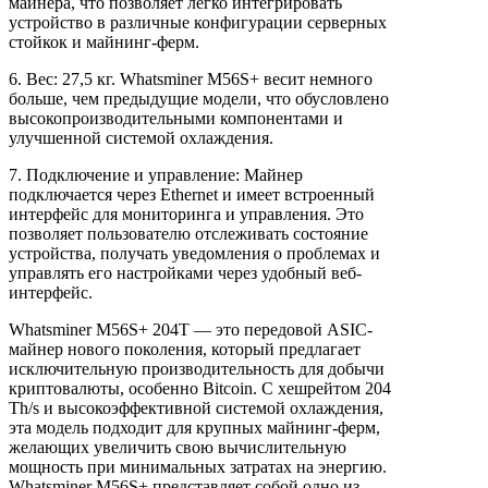
майнера, что позволяет легко интегрировать
устройство в различные конфигурации серверных
стойкок и майнинг-ферм.
6. Вес: 27,5 кг. Whatsminer M56S+ весит немного
больше, чем предыдущие модели, что обусловлено
высокопроизводительными компонентами и
улучшенной системой охлаждения.
7. Подключение и управление: Майнер
подключается через Ethernet и имеет встроенный
интерфейс для мониторинга и управления. Это
позволяет пользователю отслеживать состояние
устройства, получать уведомления о проблемах и
управлять его настройками через удобный веб-
интерфейс.
Whatsminer M56S+ 204T — это передовой ASIC-
майнер нового поколения, который предлагает
исключительную производительность для добычи
криптовалюты, особенно Bitcoin. С хешрейтом 204
Th/s и высокоэффективной системой охлаждения,
эта модель подходит для крупных майнинг-ферм,
желающих увеличить свою вычислительную
мощность при минимальных затратах на энергию.
Whatsminer M56S+ представляет собой одно из