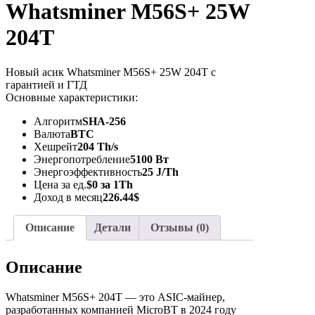
Whatsminer M56S+ 25W
204T
Новый асик Whatsminer M56S+ 25W 204T с
гарантией и ГТД
Основные характеристики:
Алгоритм
SHA-256
Валюта
BTC
Хешрейт
204 Th/s
Энергопотребление
5100 Вт
Энергоэффективность
25 J/Th
Цена за ед.
$0 за 1Th
Доход в месяц
226.44$
Описание
Детали
Отзывы (0)
Описание
Whatsminer M56S+ 204T — это ASIC-майнер,
разработанных компанией MicroBT в 2024 году