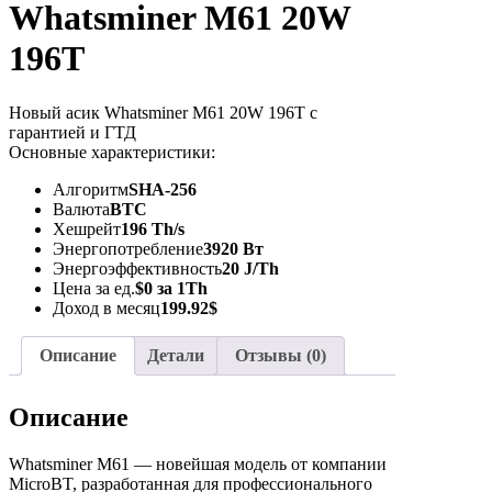
Whatsminer M61 20W
196T
Новый асик Whatsminer M61 20W 196T с
гарантией и ГТД
Основные характеристики:
Алгоритм
SHA-256
Валюта
BTC
Хешрейт
196 Th/s
Энергопотребление
3920 Вт
Энергоэффективность
20 J/Th
Цена за ед.
$0 за 1Th
Доход в месяц
199.92$
Описание
Детали
Отзывы (0)
Описание
Whatsminer M61 — новейшая модель от компании
MicroBT, разработанная для профессионального