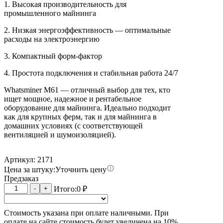
1. Высокая производительность для
промышленного майнинга
2. Низкая энергоэффективность — оптимальные
расходы на электроэнергию
3. Компактный форм-фактор
4. Простота подключения и стабильная работа 24/7
Whatsminer M61 — отличный выбор для тех, кто
ищет мощное, надежное и рентабельное
оборудование для майнинга. Идеально подходит
как для крупных ферм, так и для майнинга в
домашних условиях (с соответствующей
вентиляцией и шумоизоляцией).
Артикул: 2171
Цена за штуку:
Уточнить цену
Предзаказ
Количество
-
+
Итого:
0
₽
товара
Whatsminer
Стоимость указана при оплате наличными. При
M61
оплате на сайте стоимость будет увеличена на 10%
20W