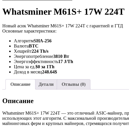
Whatsminer M61S+ 17W 224T
Новый асик Whatsminer M61S+ 17W 224T с гарантией и ГТД
Основные характеристики:
Алгоритм
SHA-256
Валюта
BTC
Хешрейт
224 Th/s
Энергопотребление
3810 Вт
Энергоэффективность
17 J/Th
Цена за ед.
$0 за 1Th
Доход в месяц
248.64$
Описание
Детали
Отзывы (0)
Описание
Whatsminer M61S+ 17W 224T — это отличный ASIC-майнер, пре
использующих этот алгоритм. С максимальной производительно
майнинговых ферм и крупных майнеров, стремящихся получить