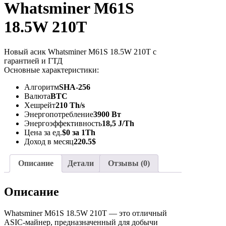
Whatsminer M61S
18.5W 210T
Новый асик Whatsminer M61S 18.5W 210T с
гарантией и ГТД
Основные характеристики:
Алгоритм
SHA-256
Валюта
BTC
Хешрейт
210 Th/s
Энергопотребление
3900 Вт
Энергоэффективность
18,5 J/Th
Цена за ед.
$0 за 1Th
Доход в месяц
220.5$
Описание
Детали
Отзывы (0)
Описание
Whatsminer M61S 18.5W 210T — это отличный
ASIC-майнер, предназначенный для добычи