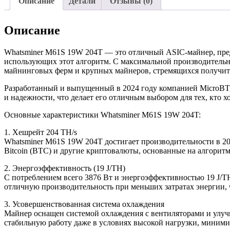
Описание
Детали
Отзывы (0)
Описание
Whatsminer M61S 19W 204T — это отличный ASIC-майнер, предн
использующих этот алгоритм. С максимальной производительно
майнинговых ферм и крупных майнеров, стремящихся получить
Разработанный и выпущенный в 2024 году компанией MicroBT
и надежности, что делает его отличным выбором для тех, кто 
Основные характеристики Whatsminer M61S 19W 204T:
1. Хешрейт 204 TH/s
Whatsminer M61S 19W 204T достигает производительности в 20
Bitcoin (BTC) и другие криптовалюты, основанные на алгорит
2. Энергоэффективность (19 J/TH)
С потреблением всего 3876 Вт и энергоэффективностью 19 J/TH
отличную производительность при меньших затратах энергии, 
3. Усовершенствованная система охлаждения
Майнер оснащен системой охлаждения с вентиляторами и улучш
стабильную работу даже в условиях высокой нагрузки, минимиз