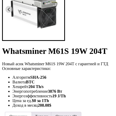
Whatsminer M61S 19W 204T
Новый асик Whatsminer M61S 19W 204T с гарантией и ГТД
Основные характеристики:
Алгоритм
SHA-256
Валюта
BTC
Хешрейт
204 Th/s
Энергопотребление
3876 Вт
Энергоэффективность
19 J/Th
Цена за ед.
$0 за 1Th
Доход в месяц
208.08$