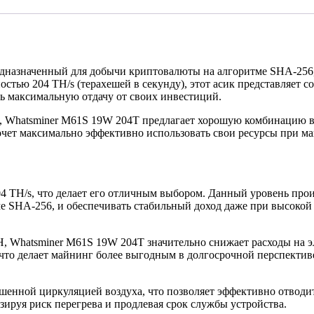
азначенный для добычи криптовалюты на алгоритме SHA-256, та
стью 204 TH/s (терахешей в секунду), этот асик представляет
 максимальную отдачу от своих инвестиций.
, Whatsminer M61S 19W 204T предлагает хорошую комбинацию в
хочет максимально эффективно использовать свои ресурсы при м
4 TH/s, что делает его отличным выбором. Данный уровень про
ме SHA-256, и обеспечивать стабильный доход даже при высокой
, Whatsminer M61S 19W 204T значительно снижает расходы на эл
что делает майнинг более выгодным в долгосрочной перспектив
енной циркуляцией воздуха, что позволяет эффективно отводить
ируя риск перегрева и продлевая срок службы устройства.