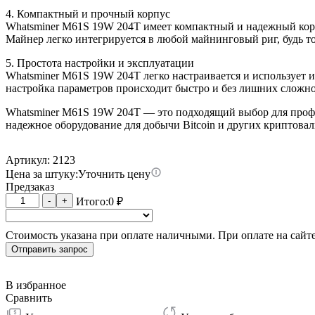
4. Компактный и прочный корпус
Whatsminer M61S 19W 204T имеет компактный и надежный кор
Майнер легко интегрируется в любой майнинговый риг, будь 
5. Простота настройки и эксплуатации
Whatsminer M61S 19W 204T легко настраивается и использует 
настройка параметров происходит быстро и без лишних сложност
Whatsminer M61S 19W 204T — это подходящий выбор для проф
надежное оборудование для добычи Bitcoin и других криптовал
Артикул: 2123
Цена за штуку:
Уточнить цену
Предзаказ
Количество
-
+
Итого:
0
₽
товара
Whatsminer
Стоимость указана при оплате наличными. При оплате на сайте
M61S
19W
Отправить запрос
204T
В избранное
Сравнить