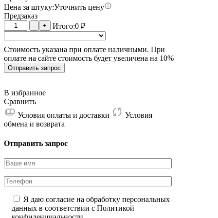
Цена за штуку:
Уточнить цену
Предзаказ
Количество
-
+
Итого:
0
₽
товара
Whatsminer
Стоимость указана при оплате наличными. При
M63S
оплате на сайте стоимость будет увеличена на 10%
17W
426T
Отправить запрос
В избранное
Сравнить
Условия оплаты и доставки
Условия
обмена и возврата
Отправить запрос
Я даю согласие на обработку персональных
данных в соответствии с
Политикой
конфиденциальности