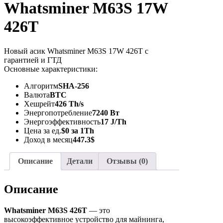
Whatsminer M63S 17W
426T
Новый асик Whatsminer M63S 17W 426T с
гарантией и ГТД
Основные характеристики:
Алгоритм
SHA-256
Валюта
BTC
Хешрейт
426 Th/s
Энергопотребление
7240 Вт
Энергоэффективность
17 J/Th
Цена за ед.
$0 за 1Th
Доход в месяц
447.3$
Описание
Детали
Отзывы (0)
Описание
Whatsminer M63S 426T
— это
высокоэффективное устройство для майнинга,