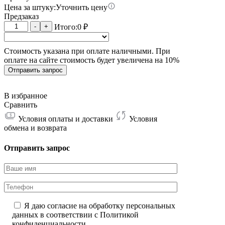
Цена за штуку:
Уточнить цену
Предзаказ
Количество
-
+
Итого:
0
₽
товара
Whatsminer
Стоимость указана при оплате наличными. При
M63S+
оплате на сайте стоимость будет увеличена на 10%
18W
402T
Отправить запрос
В избранное
Сравнить
Условия оплаты и доставки
Условия
обмена и возврата
Отправить запрос
Я даю согласие на обработку персональных
данных в соответствии с
Политикой
конфиденциальности