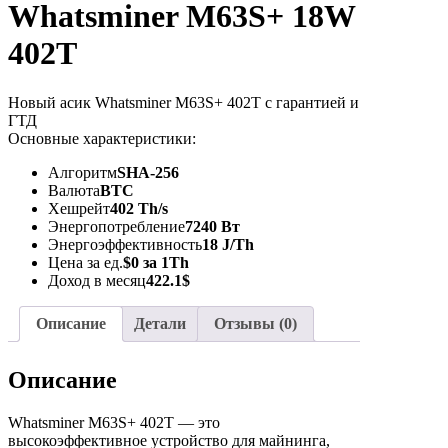
Whatsminer M63S+ 18W
402T
Новый асик Whatsminer M63S+ 402T с гарантией и
ГТД
Основные характеристики:
Алгоритм
SHA-256
Валюта
BTC
Хешрейт
402 Th/s
Энергопотребление
7240 Вт
Энергоэффективность
18 J/Th
Цена за ед.
$0 за 1Th
Доход в месяц
422.1$
Описание
Детали
Отзывы (0)
Описание
Whatsminer M63S+ 402T — это
высокоэффективное устройство для майнинга,