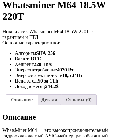
Whatsminer M64 18.5W
220T
Новый асик Whatsminer M64 18.5W 220T с
гарантией и ГТД
Основные характеристики:
Алгоритм
SHA-256
Валюта
BTC
Хешрейт
220 Th/s
Энергопотребление
4070 Вт
Энергоэффективность
18,5 J/Th
Цена за ед.
$0 за 1Th
Доход в месяц
244.2$
Описание
Детали
Отзывы (0)
Описание
WhatsMiner M64 — это высокопроизводительный
гидроохлаждаемый ASIC-майнер, разработанный