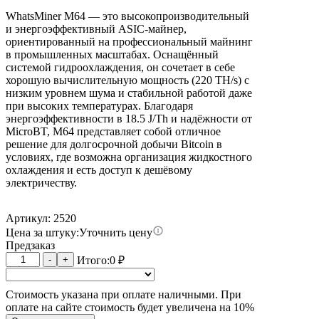
WhatsMiner M64 — это высокопроизводительный
и энергоэффективный ASIC-майнер,
ориентированный на профессиональный майнинг
в промышленных масштабах. Оснащённый
системой гидроохлаждения, он сочетает в себе
хорошую вычислительную мощность (220 TH/s) с
низким уровнем шума и стабильной работой даже
при высоких температурах. Благодаря
энергоэффективности в 18.5 J/Th и надёжности от
MicroBT, M64 представляет собой отличное
решение для долгосрочной добычи Bitcoin в
условиях, где возможна организация жидкостного
охлаждения и есть доступ к дешёвому
электричеству.
Артикул: 2520
Цена за штуку:
Уточнить цену
Предзаказ
Количество
-
+
Итого:
0
₽
товара
Whatsminer
Стоимость указана при оплате наличными. При
M64
оплате на сайте стоимость будет увеличена на 10%
18.5W