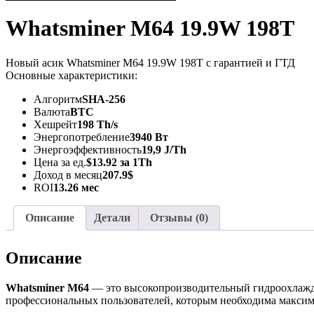
Whatsminer M64 19.9W 198T
Новый асик Whatsminer M64 19.9W 198T с гарантией и ГТД
Основные характеристики:
Алгоритм
SHA-256
Валюта
BTC
Хешрейт
198 Th/s
Энергопотребление
3940 Вт
Энергоэффективность
19,9 J/Th
Цена за ед.
$13.92 за 1Th
Доход в месяц
207.9$
ROI
13.26 мес
Описание
Детали
Отзывы (0)
Описание
Whatsminer M64
— это высокопроизводительный гидроохлажд
профессиональных пользователей, которым необходима максим