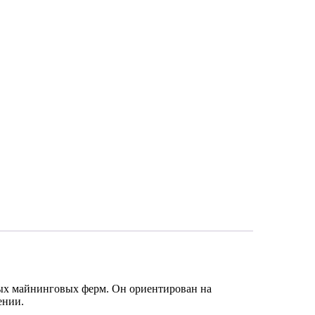
х майнинговых ферм. Он ориентирован на
ении.