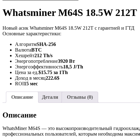
Whatsminer M64S 18.5W 212T
Новый асик Whatsminer M64S 18.5W 212T с гарантией и ГТД
Основные характеристики:
Алгоритм
SHA-256
Валюта
BTC
Хешрейт
212 Th/s
Энергопотребление
3920 Вт
Энергоэффективность
18,5 J/Th
Цена за ед.
$15.75 за 1Th
Доход в месяц
222.6$
ROI
15 мес
Описание
Детали
Отзывы (0)
Описание
WhatsMiner M64S — это высокопроизводительный гидроохлаж
профессиональных пользователей, которым необходима максим