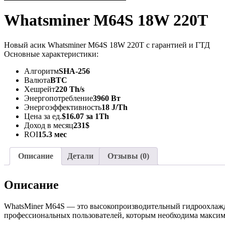
Whatsminer M64S 18W 220T
Новый асик Whatsminer M64S 18W 220T с гарантией и ГТД
Основные характеристики:
Алгоритм
SHA-256
Валюта
BTC
Хешрейт
220 Th/s
Энергопотребление
3960 Вт
Энергоэффективность
18 J/Th
Цена за ед.
$16.07 за 1Th
Доход в месяц
231$
ROI
15.3 мес
Описание
Детали
Отзывы (0)
Описание
WhatsMiner M64S — это высокопроизводительный гидроохлаж
профессиональных пользователей, которым необходима максим