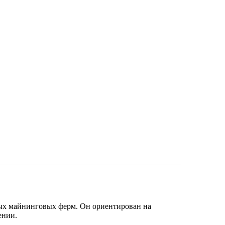
х майнинговых ферм. Он ориентирован на
ении.