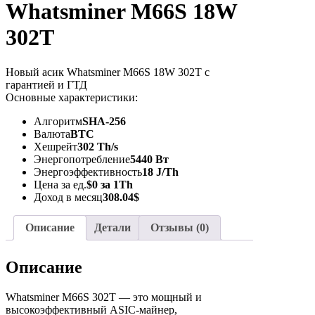
Whatsminer M66S 18W
302T
Новый асик Whatsminer M66S 18W 302T с
гарантией и ГТД
Основные характеристики:
Алгоритм
SHA-256
Валюта
BTC
Хешрейт
302 Th/s
Энергопотребление
5440 Вт
Энергоэффективность
18 J/Th
Цена за ед.
$0 за 1Th
Доход в месяц
308.04$
Описание
Детали
Отзывы (0)
Описание
Whatsminer M66S 302T — это мощный и
высокоэффективный ASIC-майнер,