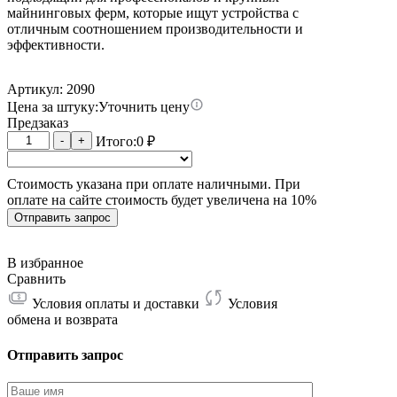
майнинговых ферм, которые ищут устройства с
отличным соотношением производительности и
эффективности.
Артикул: 2090
Цена за штуку:
Уточнить цену
Предзаказ
Количество
-
+
Итого:
0
₽
товара
Whatsminer
Стоимость указана при оплате наличными. При
M66S
оплате на сайте стоимость будет увеличена на 10%
18W
302T
Отправить запрос
В избранное
Сравнить
Условия оплаты и доставки
Условия
обмена и возврата
Отправить запрос