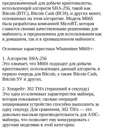
предназначенный для добычи криптовалюты,
использующей алгоритм SHA-256, такой как
Bitcoin (BTC), Bitcoin Cash (BCH), и других монет,
основанных на этом алгоритме. Модель M66S
была разработана компанией MicroBT, которая
славится своими качественными решениями для
майнинга, и предназначена для использования как
в домашнем, так и в промышленном майнинге.
Основные характеристики Whatsminer M66S+:
1. Алгоритм: SHA-256
Это означает, что M66S подходит для добычи
криптовалют, использующих данный алгоритм, в
первую очередь для Bitcoin, а также Bitcoin Cash,
Bitcoin SV и других.
2. Хешрейт: 302 TH/s (терахешей в секунду)
Это одна из ключевых характеристик майнера,
которая показывает, сколько операций
хеширования устройство способно выполнить за
одну секунду. Для сравнения, 302 TH/s — это
довольно высокая производительность для ASIC-
майнера, что позволяет ему конкурировать с
другими моделями в этой категории.