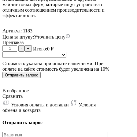
майнинговых ферм, которые ищут устройства с
отличным соотношением производительности и
эффективности.
Артикул: 1183
Цена за штуку:
Уточнить цену
Предзаказ
Количество
-
+
Итого:
0
₽
товара
Whatsminer
Стоимость указана при оплате наличными. При
M66S
оплате на сайте стоимость будет увеличена на 10%
19W
272T
Отправить запрос
В избранное
Сравнить
Условия оплаты и доставки
Условия
обмена и возврата
Отправить запрос