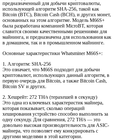
предназначенный для добычи криптовалюты,
использующей алгоритм SHA-256, такой как
Bitcoin (BTC), Bitcoin Cash (BCH), и других монет,
основанных на этом алгоритме. Модель M66S+
была разработана компанией MicroBT, которая
славится своими качественными решениями для
майнинга, и предназначена для использования как
в домашнем, так и в промышленном майнинге.
Основные характеристики Whatsminer M66S+:
1. Алгоритм: SHA-256
Это означает, что M66S подходит для добычи
криптовалют, использующих данный алгоритм, в
первую очередь для Bitcoin, а также Bitcoin Cash,
Bitcoin SV и других.
2. Хешрейт: 272 TH/s (терахешей в секунду)
Это одна из ключевых характеристик майнера,
которая показывает, сколько операций
хеширования устройство способно выполнить за
одну секунду. Для сравнения, 272 TH/s — это
довольно высокая производительность для ASIC-
майнера, что позволяет ему конкурировать с
другими моделями в этой категории.