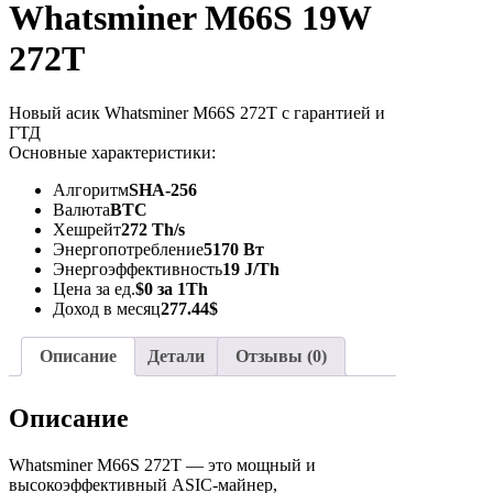
Whatsminer M66S 19W
272T
Новый асик Whatsminer M66S 272T с гарантией и
ГТД
Основные характеристики:
Алгоритм
SHA-256
Валюта
BTC
Хешрейт
272 Th/s
Энергопотребление
5170 Вт
Энергоэффективность
19 J/Th
Цена за ед.
$0 за 1Th
Доход в месяц
277.44$
Описание
Детали
Отзывы (0)
Описание
Whatsminer M66S 272T — это мощный и
высокоэффективный ASIC-майнер,