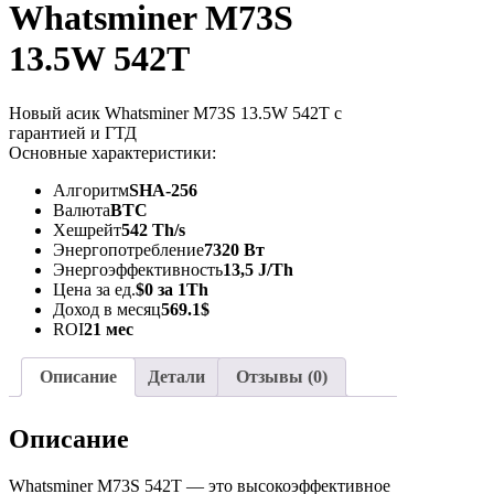
Whatsminer M73S
13.5W 542T
Новый асик Whatsminer M73S 13.5W 542T с
гарантией и ГТД
Основные характеристики:
Алгоритм
SHA-256
Валюта
BTC
Хешрейт
542 Th/s
Энергопотребление
7320 Вт
Энергоэффективность
13,5 J/Th
Цена за ед.
$0 за 1Th
Доход в месяц
569.1$
ROI
21 мес
Описание
Детали
Отзывы (0)
Описание
Whatsminer M73S 542T — это высокоэффективное