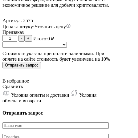
экономичное решение для добычи криптовалюты.
Артикул: 2575
Цена за штуку:
Уточнить цену
Предзаказ
Количество
-
+
Итого:
0
₽
товара
Whatsminer
Стоимость указана при оплате наличными. При
M73S
оплате на сайте стоимость будет увеличена на 10%
13.5W
542T
Отправить запрос
В избранное
Сравнить
Условия оплаты и доставки
Условия
обмена и возврата
Отправить запрос