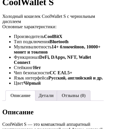
CoolWallet S
Холодный кошелек CoolWallet S с чернильным
дисплеем
Основные характеристики:
Производитель
CoolBitX
Тип подключения
Bluetooth
Мультивалютность
14+ блокчейнов, 10000+
монет и токенов
Функционал
DeFi, DApps, NFT, Wallet
Connect
Стейкинг
Нет
Чип безопасности
CC EAL5+
Язык интерфейса
Русский, английский и др.
Цвет
Чёрный
Описание
Детали
Отзывы (0)
Описание
CoolWallet S — это компактный аппаратный