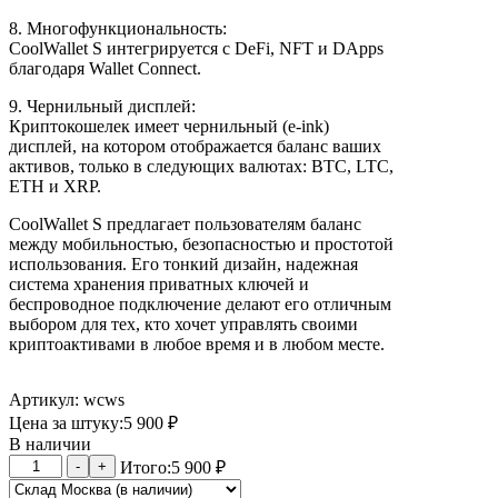
8. Многофункциональность:
CoolWallet S интегрируется с DeFi, NFT и DApps
благодаря Wallet Connect.
9. Чернильный дисплей:
Криптокошелек имеет чернильный (e-ink)
дисплей, на котором отображается баланс ваших
активов, только в следующих валютах: BTC, LTC,
ETH и XRP.
CoolWallet S предлагает пользователям баланс
между мобильностью, безопасностью и простотой
использования. Его тонкий дизайн, надежная
система хранения приватных ключей и
беспроводное подключение делают его отличным
выбором для тех, кто хочет управлять своими
криптоактивами в любое время и в любом месте.
Артикул: wcws
Цена за штуку:
5 900
₽
В наличии
Количество
-
+
Итого:
5 900
₽
товара