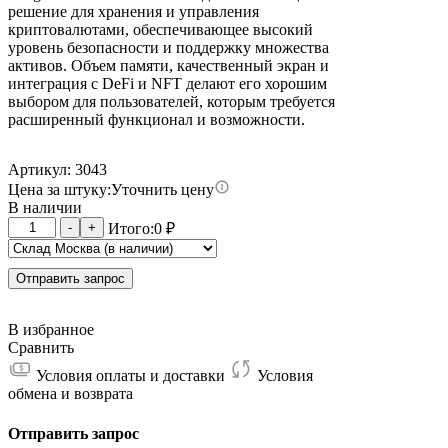
решение для хранения и управления
криптовалютами, обеспечивающее высокий
уровень безопасности и поддержку множества
активов. Объем памяти, качественный экран и
интеграция с DeFi и NFT делают его хорошим
выбором для пользователей, которым требуется
расширенный функционал и возможности.
Артикул: 3043
Цена за штуку:
Уточнить цену
В наличии
Количество
-
+
Итого:
0
₽
товара
Ledger
Nano
Отправить запрос
S
Plus
В избранное
-
Сравнить
Black
Условия оплаты и доставки
Условия
обмена и возврата
Отправить запрос