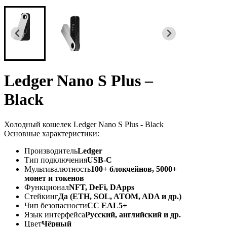
Ledger Nano S Plus –
Black
Холодный кошелек Ledger Nano S Plus - Black
Основные характеристики:
Производитель
Ledger
Тип подключения
USB-C
Мультивалютность
100+ блокчейнов, 5000+
монет и токенов
Функционал
NFT, DeFi, DApps
Стейкинг
Да (ETH, SOL, ATOM, ADA и др.)
Чип безопасности
CC EAL5+
Язык интерфейса
Русский, английский и др.
Цвет
Чёрный