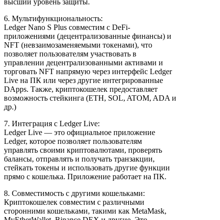
высший уровень защиты.
6. Мультифункциональность:
Ledger Nano S Plus совместим с DeFi-
приложениями (децентрализованные финансы) и
NFT (невзаимозаменяемыми токенами), что
позволяет пользователям участвовать в
управлении децентрализованными активами и
торговать NFT напрямую через интерфейс Ledger
Live на ПК или через другие интегрированные
DApps. Также, криптокошелек предоставляет
возможность стейкинга (ETH, SOL, ATOM, ADA и
др.)
7. Интеграция с Ledger Live:
Ledger Live — это официальное приложение
Ledger, которое позволяет пользователям
управлять своими криптовалютами, проверять
балансы, отправлять и получать транзакции,
стейкать токены и использовать другие функции
прямо с кошелька. Приложение работает на ПК.
8. Совместимость с другими кошельками:
Криптокошелек совместим с различными
сторонними кошельками, такими как MetaMask,
MyEtherWallet, Binance DEX и другие. Это