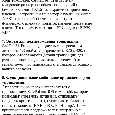
Криптокошелек совмещает стандартный
микроконтроллер для обычных операций и
безопасный чип EAL6+ для хранения приватных
ключей + встроенный генератор случайных чисел
AIS31, которые обеспечивает защиту от
физического взлома и попыток извлечь приватные
ключи. Также, имеется защита PIN-кодом и BIP39,
BIP44.
7. Экран для подтверждения транзакций:
SafePal S1 Pro оснащен цветным встроенным
дисплеем 1.3 дюйма с разрешением 320 х 320, на
котором отображаются детали транзакций для
ручного подтверждения пользователем. Это
гарантирует, что транзакция отправляется только с
вашего согласия.
8. Функциональное мобильное приложение для
управления:
Аппаратный кошелек интегрируется с
приложением SafePal для iOS и Android, которое
позволяет управлять активами, отправлять/
получать криптовалюты, отслеживать баланс и
стейкать монеты (BNB, TRX, ETH и др.). Также,
криптокошелек поддерживает интеграцию с
децентрализованными приложениями (DApps),