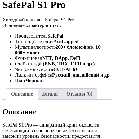
SafePal S1 Pro
Холодный кошелек Safepal S1 Pro
Основные характеристики:
Производитель
SafePal
Тип подключения
Air-Gapped
Мультивалютность
200+ блокчейнов, 10
000+ монет
Функционал
NFT, DApp, DeFi
Стейкинг
Да (BNB, TRX, ETH и др.)
Чип безопасности
CC EAL6+
Язык интерфейса
Русский, английский и др.
Цвет
Чёрный
Описание
Детали
Отзывы (0)
Описание
SafePal S1 Pro — аппаратный криптокошелек,
сочетающий в себе передовые технологии и
высокий уровень безопасности, предоставляя