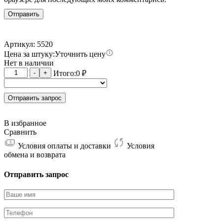
Артикул: 5520
Цена за штуку:
Уточнить цену
Нет в наличии
Количество
-
+
Итого:
0
₽
товара
Патч-
корд
Отправить запрос
0.5
метра
В избранное
Сравнить
Условия оплаты и доставки
Условия
обмена и возврата
Отправить запрос