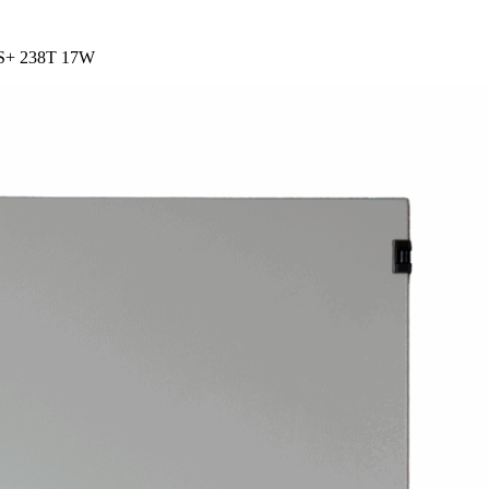
S+ 238T 17W