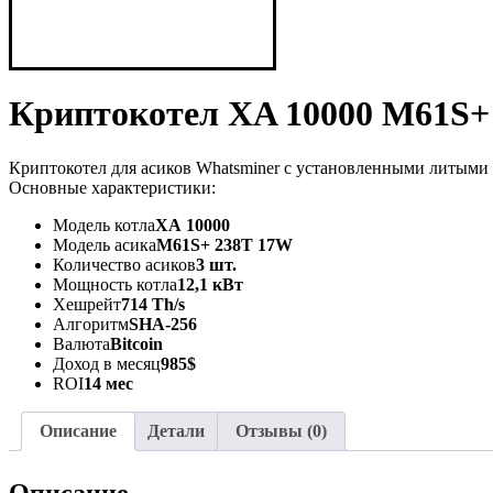
Криптокотел XA 10000 M61S+
Криптокотел для асиков Whatsminer с установленными литыми
Основные характеристики:
Модель котла
ХА 10000
Модель асика
M61S+ 238T 17W
Количество асиков
3 шт.
Мощность котла
12,1 кВт
Хешрейт
714 Th/s
Алгоритм
SHA-256
Валюта
Bitcoin
Доход в месяц
985$
ROI
14 мес
Описание
Детали
Отзывы (0)