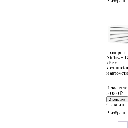
В избранн
Градирня
Airflow+ 1
кВт с
кронштей
и автомат
В наличии
50 000
₽
В корзину
Сравнить
В избранн
←