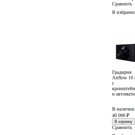
Сравнить
Elphapex
iPollo
В избранн
Hammer
BOMBAX
Fluminer
VolcMiner
Gullpower
Yubico
Градирня
Airflow 10
с
кронштей
и автомат
В наличии
40 000
₽
В корзину
Сравнить