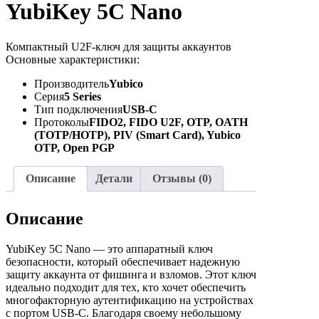
YubiKey 5C Nano
Компактный U2F-ключ для защиты аккаунтов
Основные характеристики:
Производитель
Yubico
Серия
5 Series
Тип подключения
USB-C
Протоколы
FIDO2, FIDO U2F, OTP, OATH
(TOTP/HOTP), PIV (Smart Card), Yubico
OTP, Open PGP
Описание
Детали
Отзывы (0)
Описание
YubiKey 5C Nano — это аппаратный ключ
безопасности, который обеспечивает надежную
защиту аккаунта от фишинга и взломов. Этот ключ
идеально подходит для тех, кто хочет обеспечить
многофакторную аутентификацию на устройствах
с портом USB-C. Благодаря своему небольшому