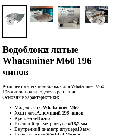
Водоблоки литые
Whatsminer M60 196
чипов
Комплект литых водоблоков для Whatsminer M60
196 чипов под заводское крепление
Основные характеристики:
Модель асика
Whatsminer M60
Хеш плата
Алюминий 196 чипов
Крепление
Плата
Внешний диаметр штуцера
16,2 мм
Внутренний диаметр штуцера
13 мм
Производитель
World of Mining