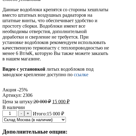
Данные водоблоки крепятся со стороны хешплаты
вместо штатных воздушных радиаторов на
штатные винты, что обеспечивает удобство и
простоту сборки. Водоблоки имеют все
необходимы отверстия, дополнительной
доработки и сверление не требуется. При
установке водоблоков рекомендуем использовать
качественную термопасту с теплопроводностью не
менее 6 Вт/мК, которую Вы также можете заказать
в нашем магазине.
Видео с установкой
литых водоблоков под
заводское крепление доступно по
ссылке
Акция -25%
Артикул: 2306
Цена за штуку:
20 000
₽
15 000
₽
В наличии
Количество
-
+
Итого:
15 000 ₽
товара
Водоблоки
литые
Дополнительные опции:
Whatsminer