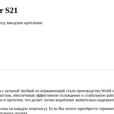
r S21
под заводское крепление
с цельной трубкой из нержавеющей стали производства World o
котлов, обеспечивая эффективное охлаждение и стабильную раб
и и протечек, что делает литые водоблоки значительно надежн
блока на каждую хешплату). Если Вы хотите приобрести термоин
тельных опциях.