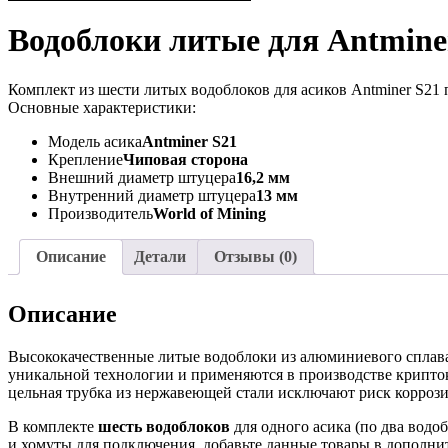
Водоблоки литые для Antmine
Комплект из шести литых водоблоков для асиков Antminer S21 
Основные характеристики:
Модель асика
Antminer S21
Крепление
Чиповая сторона
Внешний диаметр штуцера
16,2 мм
Внутренний диаметр штуцера
13 мм
Производитель
World of Mining
Описание
Детали
Отзывы (0)
Описание
Высококачественные литые водоблоки из алюминиевого сплава 
уникальной технологии и применяются в производстве крипто
цельная трубка из нержавеющей стали исключают риск коррози
В комплекте
шесть водоблоков
для одного асика (по два водо
и хомуты для подключения, добавьте данные товары в дополни